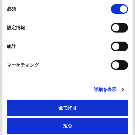
組み合わされ、各サードパーティーによって使用される
同
ことがあります。
必須
意
氏名（メイ）
*
の
Google Analytics、Google Search Console
選
設定情報
Google Analytics利用規約（
外部サイト
）
択
Googleプライバシーポリシー（
外部サイト
）
Marketo
統計
メールアドレス（半角英数字）
*
Marketo Engage免責事項/Cookieポリシー（
外部サイト
）
LinkedIn
マーケティング
LinkedIn プライバシーポリシー（
外部サイト
）
HubSpot
HubSpot プライバシーポリシー（
外部サイト
）
連絡先電話番号
*
詳細を表示
全て許可
拒否
会社・団体住所（郵便番号）