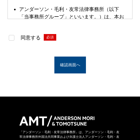
アンダーソン・毛利・友常法律事務所（以下
「当事務所グループ」といいます。）は、本お
問い合わせページによる直接的な案件のご依頼
は受け付けておりません。本お問い合わせペー
同意する
*
ジは、案件依頼に向けたお問い合わせの際にご
利用いただけます。
※アンダーソン・毛利・友常法律事務所グルー
プとは、アンダーソン・毛利・友常法律事務所
の構成者および提携法律事務所をいい、具体的
な名称は
こちら
からご覧になれます。
お問い合わせフォームは、第三者のウェブサイ
トに設置されており、当該ウェブサイトにおい
てお問い合わせ内容をご入力いただきます。ま
た、同フォームは外部サーバーを利用した送信
システムを利用しており、当事務所グループが
守秘義務を負う秘密情報には該当しません。ご
送信いただいた情報はSSL暗号化通信により保
「アンダーソン・毛利・友常法律事務所」は、アンダーソン・毛利・友
護されています。
常法律事務所外国法共同事業および弁護士法人アンダーソン・毛利・友