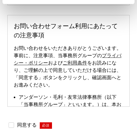
お問い合わせフォーム利用にあたって
の注意事項
お問い合わせをいただきありがとうございます。
事前に、注意事項、当事務所グループの
プライバ
シー・ポリシー
および
ご利用条件
をお読みにな
り、ご理解の上で同意していただける場合には、
「同意する」ボタンをクリックし、確認画面へと
お進みください。
アンダーソン・毛利・友常法律事務所（以下
「当事務所グループ」といいます。）は、本お
問い合わせページによる直接的な案件のご依頼
は受け付けておりません。本お問い合わせペー
同意する
*
ジは、案件依頼に向けたお問い合わせの際にご
利用いただけます。