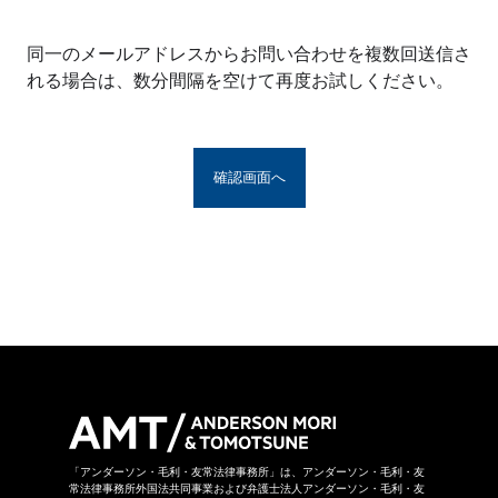
※アンダーソン・毛利・友常法律事務所グルー
プとは、アンダーソン・毛利・友常法律事務所
同一のメールアドレスからお問い合わせを複数回送信さ
の構成者および提携法律事務所をいい、具体的
れる場合は、数分間隔を空けて再度お試しください。
な名称は
こちら
からご覧になれます。
お問い合わせフォームは、第三者のウェブサイ
トに設置されており、当該ウェブサイトにおい
てお問い合わせ内容をご入力いただきます。ま
た、同フォームは外部サーバーを利用した送信
システムを利用しており、当事務所グループが
守秘義務を負う秘密情報には該当しません。ご
送信いただいた情報はSSL暗号化通信により保
護されています。
当事務所グループはお問い合わせの事項につき
まして、当事務所グループの裁量により回答の
諾否を決めさせていただきます。したがいまし
て、お問い合わせに対して回答ができない場合
があります。なお、その場合に理由を申し上げ
ることができない場合があります。
「アンダーソン・毛利・友常法律事務所」は、アンダーソン・毛利・友
常法律事務所外国法共同事業および弁護士法人アンダーソン・毛利・友
当事務所グループは本お問い合わせページから