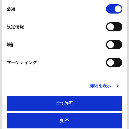
組み合わされ、各サードパーティーによって使用される
同
メールアドレス
*
ことがあります。
必須
意
の
Google Analytics、Google Search Console
選
設定情報
Google Analytics利用規約（
外部サイト
）
択
Googleプライバシーポリシー（
外部サイト
）
連絡先電話番号
*
Marketo
統計
Marketo Engage免責事項/Cookieポリシー（
外部サイト
）
LinkedIn
マーケティング
LinkedIn プライバシーポリシー（
外部サイト
）
HubSpot
会社・団体住所（郵便番号）
HubSpot プライバシーポリシー（
外部サイト
）
詳細を表示
全て許可
会社・団体住所
拒否