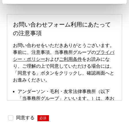
お問い合わせフォーム利用にあたって
の注意事項
お問い合わせをいただきありがとうございます。
事前に、注意事項、当事務所グループの
プライバ
シー・ポリシー
および
ご利用条件
をお読みにな
り、ご理解の上で同意していただける場合には、
「同意する」ボタンをクリックし、確認画面へと
お進みください。
アンダーソン・毛利・友常法律事務所（以下
「当事務所グループ」といいます。）は、本お
問い合わせページによる直接的な案件のご依頼
は受け付けておりません。本お問い合わせペー
同意する
*
ジは、案件依頼に向けたお問い合わせの際にご
利用いただけます。