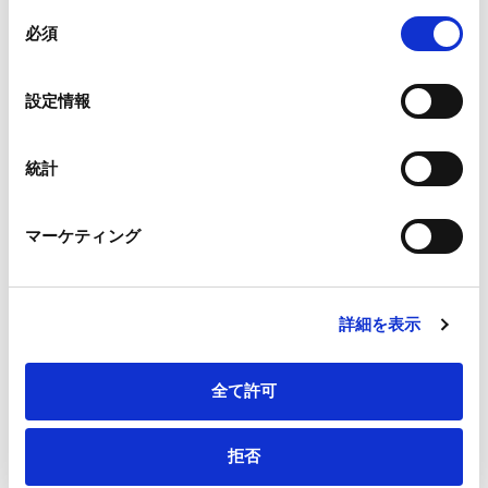
組み合わされ、各サードパーティーによって使用される
同
メールアドレス
*
ことがあります。
必須
意
の
Google Analytics、Google Search Console
選
設定情報
Google Analytics利用規約（
外部サイト
）
択
Googleプライバシーポリシー（
外部サイト
）
連絡先電話番号
*
Marketo
統計
Marketo Engage免責事項/Cookieポリシー（
外部サイト
）
LinkedIn
マーケティング
LinkedIn プライバシーポリシー（
外部サイト
）
HubSpot
会社・団体住所（郵便番号）
HubSpot プライバシーポリシー（
外部サイト
）
詳細を表示
全て許可
会社・団体住所
拒否