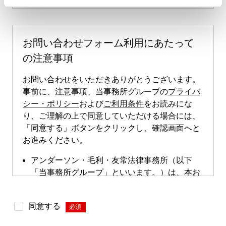
お問い合わせフォーム利用にあたって
の注意事項
お問い合わせをいただきありがとうございます。
事前に、注意事項、当事務所グループの
プライバ
シー・ポリシー
および
ご利用条件
をお読みにな
り、ご理解の上で同意していただける場合には、
「同意する」ボタンをクリックし、確認画面へと
お進みください。
アンダーソン・毛利・友常法律事務所（以下
「当事務所グループ」といいます。）は、本お
問い合わせページによる直接的な案件のご依頼
は受け付けておりません。本お問い合わせペー
同意する
*
ジは、案件依頼に向けたお問い合わせの際にご
利用いただけます。