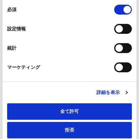
組み合わされ、各サードパーティーによって使用される
同
メールアドレス
*
ことがあります。
必須
意
の
Google Analytics、Google Search Console
選
設定情報
Google Analytics利用規約（
外部サイト
）
択
Googleプライバシーポリシー（
外部サイト
）
連絡先電話番号
*
Marketo
統計
Marketo Engage免責事項/Cookieポリシー（
外部サイト
）
LinkedIn
マーケティング
LinkedIn プライバシーポリシー（
外部サイト
）
HubSpot
会社・団体住所（郵便番号）
HubSpot プライバシーポリシー（
外部サイト
）
詳細を表示
全て許可
会社・団体住所
拒否