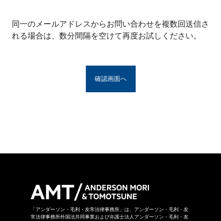
※アンダーソン・毛利・友常法律事務所グルー
プとは、アンダーソン・毛利・友常法律事務所
同一のメールアドレスからお問い合わせを複数回送信さ
の構成者および提携法律事務所をいい、具体的
れる場合は、数分間隔を空けて再度お試しください。
な名称は
こちら
からご覧になれます。
お問い合わせフォームは、第三者のウェブサイ
トに設置されており、当該ウェブサイトにおい
てお問い合わせ内容をご入力いただきます。ま
た、同フォームは外部サーバーを利用した送信
システムを利用しており、当事務所グループが
守秘義務を負う秘密情報には該当しません。ご
送信いただいた情報はSSL暗号化通信により保
護されています。
当事務所グループはお問い合わせの事項につき
まして、当事務所グループの裁量により回答の
諾否を決めさせていただきます。したがいまし
て、お問い合わせに対して回答ができない場合
があります。なお、その場合に理由を申し上げ
ることができない場合があります。
「アンダーソン・毛利・友常法律事務所」は、アンダーソン・毛利・友
常法律事務所外国法共同事業および弁護士法人アンダーソン・毛利・友
当事務所グループは本お問い合わせページから