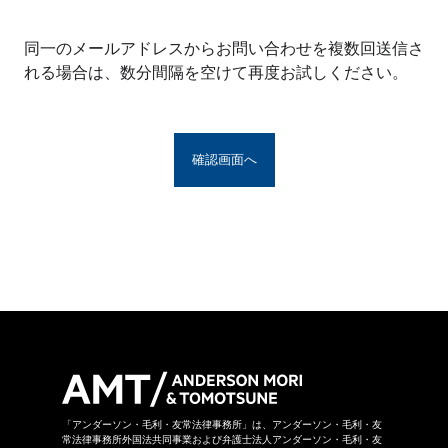
※アンダーソン・毛利・友常法律事務所グルー
プとは、アンダーソン・毛利・友常法律事務所
同一のメールアドレスからお問い合わせを複数回送信さ
の構成者および提携法律事務所をいい、具体的
れる場合は、数分間隔を空けて再度お試しください。
な名称は
こちら
からご覧になれます。
お問い合わせフォームは、第三者のウェブサイ
トに設置されており、当該ウェブサイトにおい
てお問い合わせ内容をご入力いただきます。ま
た、同フォームは外部サーバーを利用した送信
システムを利用しており、当事務所グループが
守秘義務を負う秘密情報には該当しません。ご
送信いただいた情報はSSL暗号化通信により保
護されています。
当事務所グループはお問い合わせの事項につき
まして、当事務所グループの裁量により回答の
諾否を決めさせていただきます。したがいまし
て、お問い合わせに対して回答ができない場合
があります。なお、その場合に理由を申し上げ
ることができない場合があります。
「アンダーソン・毛利・友常法律事務所」は、アンダーソン・毛利・友
常法律事務所外国法共同事業および弁護士法人アンダーソン・毛利・友
当事務所グループは本お問い合わせページから