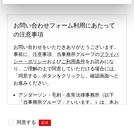
お問い合わせフォーム利用にあたって
の注意事項
お問い合わせをいただきありがとうございます。
事前に、注意事項、当事務所グループの
プライバ
シー・ポリシー
および
ご利用条件
をお読みにな
り、ご理解の上で同意していただける場合には、
「同意する」ボタンをクリックし、確認画面へと
お進みください。
アンダーソン・毛利・友常法律事務所（以下
「当事務所グループ」といいます。）は、本お
問い合わせページによる直接的な案件のご依頼
は受け付けておりません。本お問い合わせペー
同意する
*
ジは、案件依頼に向けたお問い合わせの際にご
利用いただけます。