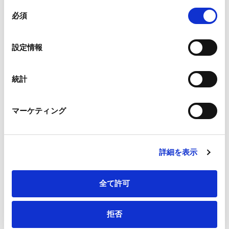
組み合わされ、各サードパーティーによって使用される
同
メールアドレス
*
ことがあります。
必須
意
の
Google Analytics、Google Search Console
選
設定情報
Google Analytics利用規約（
外部サイト
）
択
Googleプライバシーポリシー（
外部サイト
）
連絡先電話番号
*
Marketo
統計
Marketo Engage免責事項/Cookieポリシー（
外部サイト
）
LinkedIn
マーケティング
LinkedIn プライバシーポリシー（
外部サイト
）
HubSpot
会社・団体住所（郵便番号）
HubSpot プライバシーポリシー（
外部サイト
）
詳細を表示
全て許可
会社・団体住所
拒否