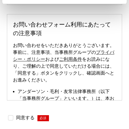
お問い合わせフォーム利用にあたって
の注意事項
お問い合わせをいただきありがとうございます。
事前に、注意事項、当事務所グループの
プライバ
シー・ポリシー
および
ご利用条件
をお読みにな
り、ご理解の上で同意していただける場合には、
「同意する」ボタンをクリックし、確認画面へと
お進みください。
アンダーソン・毛利・友常法律事務所（以下
「当事務所グループ」といいます。）は、本お
問い合わせページによる直接的な案件のご依頼
は受け付けておりません。本お問い合わせペー
同意する
*
ジは、案件依頼に向けたお問い合わせの際にご
利用いただけます。