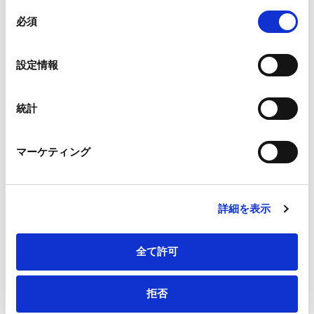
組み合わされ、各サードパーティーによって使用される
同
メールアドレス
*
ことがあります。
必須
意
の
Google Analytics、Google Search Console
選
設定情報
Google Analytics利用規約（
外部サイト
）
択
Googleプライバシーポリシー（
外部サイト
）
連絡先電話番号
*
Marketo
統計
Marketo Engage免責事項/Cookieポリシー（
外部サイト
）
LinkedIn
マーケティング
LinkedIn プライバシーポリシー（
外部サイト
）
HubSpot
会社・団体住所（郵便番号）
HubSpot プライバシーポリシー（
外部サイト
）
詳細を表示
全て許可
会社・団体住所
拒否