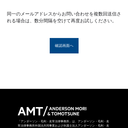
※アンダーソン・毛利・友常法律事務所グルー
プとは、アンダーソン・毛利・友常法律事務所
同一のメールアドレスからお問い合わせを複数回送信さ
の構成者および提携法律事務所をいい、具体的
れる場合は、数分間隔を空けて再度お試しください。
な名称は
こちら
からご覧になれます。
お問い合わせフォームは、第三者のウェブサイ
トに設置されており、当該ウェブサイトにおい
てお問い合わせ内容をご入力いただきます。ま
た、同フォームは外部サーバーを利用した送信
システムを利用しており、当事務所グループが
守秘義務を負う秘密情報には該当しません。ご
送信いただいた情報はSSL暗号化通信により保
護されています。
当事務所グループはお問い合わせの事項につき
まして、当事務所グループの裁量により回答の
諾否を決めさせていただきます。したがいまし
て、お問い合わせに対して回答ができない場合
があります。なお、その場合に理由を申し上げ
ることができない場合があります。
「アンダーソン・毛利・友常法律事務所」は、アンダーソン・毛利・友
常法律事務所外国法共同事業および弁護士法人アンダーソン・毛利・友
当事務所グループは本お問い合わせページから