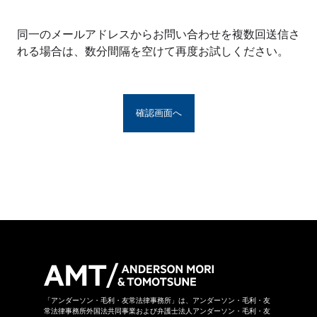
※アンダーソン・毛利・友常法律事務所グルー
プとは、アンダーソン・毛利・友常法律事務所
同一のメールアドレスからお問い合わせを複数回送信さ
の構成者および提携法律事務所をいい、具体的
れる場合は、数分間隔を空けて再度お試しください。
な名称は
こちら
からご覧になれます。
お問い合わせフォームは、第三者のウェブサイ
トに設置されており、当該ウェブサイトにおい
てお問い合わせ内容をご入力いただきます。ま
た、同フォームは外部サーバーを利用した送信
システムを利用しており、当事務所グループが
守秘義務を負う秘密情報には該当しません。ご
送信いただいた情報はSSL暗号化通信により保
護されています。
当事務所グループはお問い合わせの事項につき
まして、当事務所グループの裁量により回答の
諾否を決めさせていただきます。したがいまし
て、お問い合わせに対して回答ができない場合
があります。なお、その場合に理由を申し上げ
ることができない場合があります。
「アンダーソン・毛利・友常法律事務所」は、アンダーソン・毛利・友
常法律事務所外国法共同事業および弁護士法人アンダーソン・毛利・友
当事務所グループは本お問い合わせページから