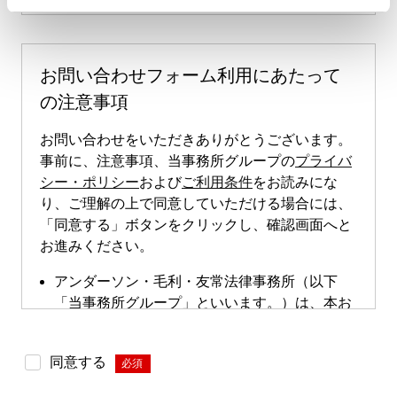
お問い合わせフォーム利用にあたって
の注意事項
お問い合わせをいただきありがとうございます。
事前に、注意事項、当事務所グループの
プライバ
シー・ポリシー
および
ご利用条件
をお読みにな
り、ご理解の上で同意していただける場合には、
「同意する」ボタンをクリックし、確認画面へと
お進みください。
アンダーソン・毛利・友常法律事務所（以下
「当事務所グループ」といいます。）は、本お
問い合わせページによる直接的な案件のご依頼
は受け付けておりません。本お問い合わせペー
同意する
*
ジは、案件依頼に向けたお問い合わせの際にご
利用いただけます。