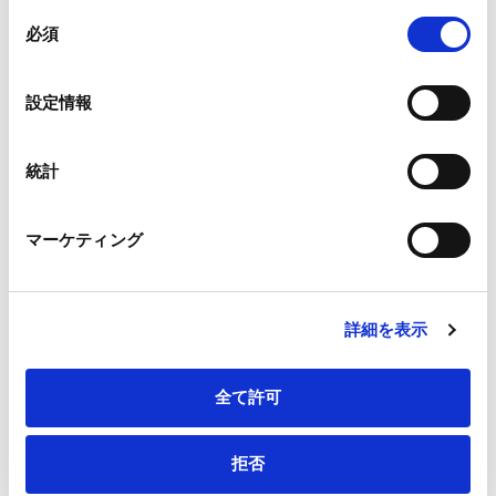
組み合わされ、各サードパーティーによって使用される
同
メールアドレス
*
ことがあります。
必須
意
の
Google Analytics、Google Search Console
選
設定情報
Google Analytics利用規約（
外部サイト
）
択
Googleプライバシーポリシー（
外部サイト
）
連絡先電話番号
*
Marketo
統計
Marketo Engage免責事項/Cookieポリシー（
外部サイト
）
LinkedIn
マーケティング
LinkedIn プライバシーポリシー（
外部サイト
）
HubSpot
会社・団体住所（郵便番号）
HubSpot プライバシーポリシー（
外部サイト
）
詳細を表示
全て許可
会社・団体住所
拒否