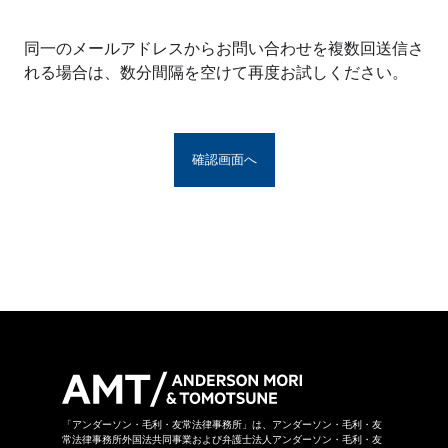
※アンダーソン・毛利・友常法律事務所グルー
プとは、アンダーソン・毛利・友常法律事務所
同一のメールアドレスからお問い合わせを複数回送信さ
の構成者および提携法律事務所をいい、具体的
れる場合は、数分間隔を空けて再度お試しください。
な名称は
こちら
からご覧になれます。
お問い合わせフォームは、第三者のウェブサイ
トに設置されており、当該ウェブサイトにおい
てお問い合わせ内容をご入力いただきます。ま
た、同フォームは外部サーバーを利用した送信
システムを利用しており、当事務所グループが
守秘義務を負う秘密情報には該当しません。ご
送信いただいた情報はSSL暗号化通信により保
護されています。
当事務所グループはお問い合わせの事項につき
まして、当事務所グループの裁量により回答の
諾否を決めさせていただきます。したがいまし
て、お問い合わせに対して回答ができない場合
があります。なお、その場合に理由を申し上げ
ることができない場合があります。
「アンダーソン・毛利・友常法律事務所」は、アンダーソン・毛利・友
常法律事務所外国法共同事業および弁護士法人アンダーソン・毛利・友
当事務所グループは本お問い合わせページから