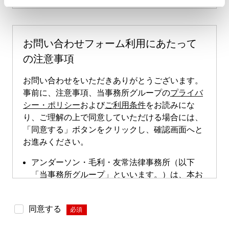
お問い合わせフォーム利用にあたって
の注意事項
お問い合わせをいただきありがとうございます。
事前に、注意事項、当事務所グループの
プライバ
シー・ポリシー
および
ご利用条件
をお読みにな
り、ご理解の上で同意していただける場合には、
「同意する」ボタンをクリックし、確認画面へと
お進みください。
アンダーソン・毛利・友常法律事務所（以下
「当事務所グループ」といいます。）は、本お
問い合わせページによる直接的な案件のご依頼
は受け付けておりません。本お問い合わせペー
同意する
*
ジは、案件依頼に向けたお問い合わせの際にご
利用いただけます。