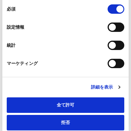
組み合わされ、各サードパーティーによって使用される
同
メールアドレス
*
ことがあります。
必須
意
の
Google Analytics、Google Search Console
選
設定情報
Google Analytics利用規約（
外部サイト
）
択
Googleプライバシーポリシー（
外部サイト
）
連絡先電話番号
*
Marketo
統計
Marketo Engage免責事項/Cookieポリシー（
外部サイト
）
LinkedIn
マーケティング
LinkedIn プライバシーポリシー（
外部サイト
）
HubSpot
会社・団体住所（郵便番号）
HubSpot プライバシーポリシー（
外部サイト
）
詳細を表示
全て許可
会社・団体住所
拒否