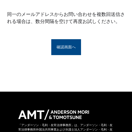
※アンダーソン・毛利・友常法律事務所グルー
プとは、アンダーソン・毛利・友常法律事務所
同一のメールアドレスからお問い合わせを複数回送信さ
の構成者および提携法律事務所をいい、具体的
れる場合は、数分間隔を空けて再度お試しください。
な名称は
こちら
からご覧になれます。
お問い合わせフォームは、第三者のウェブサイ
トに設置されており、当該ウェブサイトにおい
てお問い合わせ内容をご入力いただきます。ま
た、同フォームは外部サーバーを利用した送信
システムを利用しており、当事務所グループが
守秘義務を負う秘密情報には該当しません。ご
送信いただいた情報はSSL暗号化通信により保
護されています。
当事務所グループはお問い合わせの事項につき
まして、当事務所グループの裁量により回答の
諾否を決めさせていただきます。したがいまし
て、お問い合わせに対して回答ができない場合
があります。なお、その場合に理由を申し上げ
ることができない場合があります。
「アンダーソン・毛利・友常法律事務所」は、アンダーソン・毛利・友
常法律事務所外国法共同事業および弁護士法人アンダーソン・毛利・友
当事務所グループは本お問い合わせページから