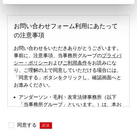
お問い合わせフォーム利用にあたって
の注意事項
お問い合わせをいただきありがとうございます。
事前に、注意事項、当事務所グループの
プライバ
シー・ポリシー
および
ご利用条件
をお読みにな
り、ご理解の上で同意していただける場合には、
「同意する」ボタンをクリックし、確認画面へと
お進みください。
アンダーソン・毛利・友常法律事務所（以下
「当事務所グループ」といいます。）は、本お
問い合わせページによる直接的な案件のご依頼
は受け付けておりません。本お問い合わせペー
同意する
*
ジは、案件依頼に向けたお問い合わせの際にご
利用いただけます。