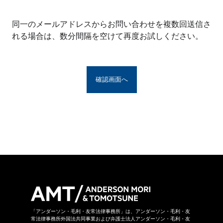
※アンダーソン・毛利・友常法律事務所グルー
プとは、アンダーソン・毛利・友常法律事務所
同一のメールアドレスからお問い合わせを複数回送信さ
の構成者および提携法律事務所をいい、具体的
れる場合は、数分間隔を空けて再度お試しください。
な名称は
こちら
からご覧になれます。
お問い合わせフォームは、第三者のウェブサイ
トに設置されており、当該ウェブサイトにおい
てお問い合わせ内容をご入力いただきます。ま
た、同フォームは外部サーバーを利用した送信
システムを利用しており、当事務所グループが
守秘義務を負う秘密情報には該当しません。ご
送信いただいた情報はSSL暗号化通信により保
護されています。
当事務所グループはお問い合わせの事項につき
まして、当事務所グループの裁量により回答の
諾否を決めさせていただきます。したがいまし
て、お問い合わせに対して回答ができない場合
があります。なお、その場合に理由を申し上げ
ることができない場合があります。
「アンダーソン・毛利・友常法律事務所」は、アンダーソン・毛利・友
常法律事務所外国法共同事業および弁護士法人アンダーソン・毛利・友
当事務所グループは本お問い合わせページから