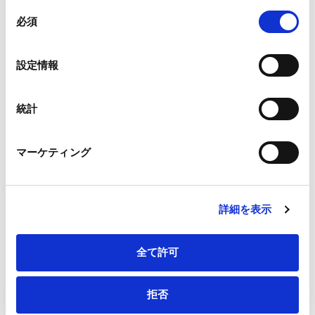
組み合わされ、各サードパーティーによって使用される
同
メールアドレス
*
ことがあります。
必須
意
の
Google Analytics、Google Search Console
選
設定情報
Google Analytics利用規約（
外部サイト
）
択
Googleプライバシーポリシー（
外部サイト
）
連絡先電話番号
*
Marketo
統計
Marketo Engage免責事項/Cookieポリシー（
外部サイト
）
LinkedIn
マーケティング
LinkedIn プライバシーポリシー（
外部サイト
）
HubSpot
会社・団体住所（郵便番号）
HubSpot プライバシーポリシー（
外部サイト
）
詳細を表示
全て許可
会社・団体住所
拒否