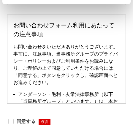
お問い合わせフォーム利用にあたって
の注意事項
お問い合わせをいただきありがとうございます。
事前に、注意事項、当事務所グループの
プライバ
シー・ポリシー
および
ご利用条件
をお読みにな
り、ご理解の上で同意していただける場合には、
「同意する」ボタンをクリックし、確認画面へと
お進みください。
アンダーソン・毛利・友常法律事務所（以下
「当事務所グループ」といいます。）は、本お
問い合わせページによる直接的な案件のご依頼
は受け付けておりません。本お問い合わせペー
同意する
*
ジは、案件依頼に向けたお問い合わせの際にご
利用いただけます。