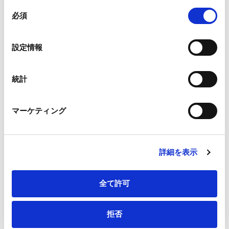
組み合わされ、各サードパーティーによって使用される
同
メールアドレス
*
ことがあります。
必須
意
の
Google Analytics、Google Search Console
選
設定情報
Google Analytics利用規約（
外部サイト
）
択
Googleプライバシーポリシー（
外部サイト
）
連絡先電話番号
*
Marketo
統計
Marketo Engage免責事項/Cookieポリシー（
外部サイト
）
LinkedIn
マーケティング
LinkedIn プライバシーポリシー（
外部サイト
）
HubSpot
会社・団体住所（郵便番号）
HubSpot プライバシーポリシー（
外部サイト
）
詳細を表示
全て許可
会社・団体住所
拒否