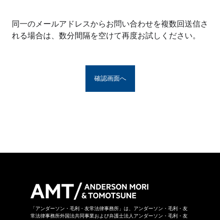
※アンダーソン・毛利・友常法律事務所グルー
プとは、アンダーソン・毛利・友常法律事務所
同一のメールアドレスからお問い合わせを複数回送信さ
の構成者および提携法律事務所をいい、具体的
れる場合は、数分間隔を空けて再度お試しください。
な名称は
こちら
からご覧になれます。
お問い合わせフォームは、第三者のウェブサイ
トに設置されており、当該ウェブサイトにおい
てお問い合わせ内容をご入力いただきます。ま
た、同フォームは外部サーバーを利用した送信
システムを利用しており、当事務所グループが
守秘義務を負う秘密情報には該当しません。ご
送信いただいた情報はSSL暗号化通信により保
護されています。
当事務所グループはお問い合わせの事項につき
まして、当事務所グループの裁量により回答の
諾否を決めさせていただきます。したがいまし
て、お問い合わせに対して回答ができない場合
があります。なお、その場合に理由を申し上げ
ることができない場合があります。
「アンダーソン・毛利・友常法律事務所」は、アンダーソン・毛利・友
常法律事務所外国法共同事業および弁護士法人アンダーソン・毛利・友
当事務所グループは本お問い合わせページから