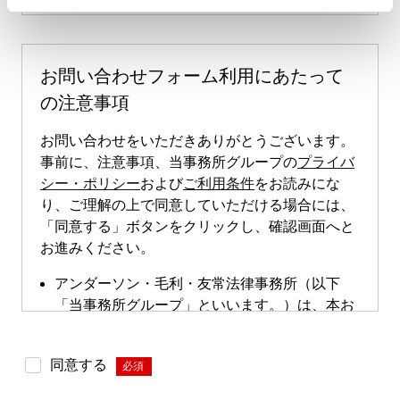
お問い合わせフォーム利用にあたって
の注意事項
お問い合わせをいただきありがとうございます。
事前に、注意事項、当事務所グループの
プライバ
シー・ポリシー
および
ご利用条件
をお読みにな
り、ご理解の上で同意していただける場合には、
「同意する」ボタンをクリックし、確認画面へと
お進みください。
アンダーソン・毛利・友常法律事務所（以下
「当事務所グループ」といいます。）は、本お
問い合わせページによる直接的な案件のご依頼
は受け付けておりません。本お問い合わせペー
同意する
*
ジは、案件依頼に向けたお問い合わせの際にご
利用いただけます。