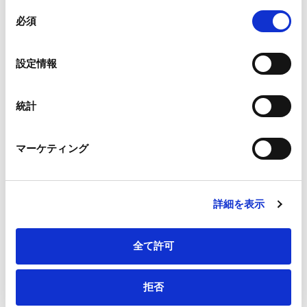
組み合わされ、各サードパーティーによって使用される
同
メールアドレス
*
ことがあります。
必須
意
の
Google Analytics、Google Search Console
選
設定情報
Google Analytics利用規約（
外部サイト
）
択
Googleプライバシーポリシー（
外部サイト
）
連絡先電話番号
*
Marketo
統計
Marketo Engage免責事項/Cookieポリシー（
外部サイト
）
LinkedIn
マーケティング
LinkedIn プライバシーポリシー（
外部サイト
）
HubSpot
会社・団体住所（郵便番号）
HubSpot プライバシーポリシー（
外部サイト
）
詳細を表示
全て許可
会社・団体住所
拒否