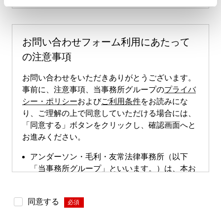
お問い合わせフォーム利用にあたって
の注意事項
お問い合わせをいただきありがとうございます。
事前に、注意事項、当事務所グループの
プライバ
シー・ポリシー
および
ご利用条件
をお読みにな
り、ご理解の上で同意していただける場合には、
「同意する」ボタンをクリックし、確認画面へと
お進みください。
アンダーソン・毛利・友常法律事務所（以下
「当事務所グループ」といいます。）は、本お
問い合わせページによる直接的な案件のご依頼
は受け付けておりません。本お問い合わせペー
同意する
*
ジは、案件依頼に向けたお問い合わせの際にご
利用いただけます。