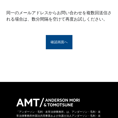
※アンダーソン・毛利・友常法律事務所グルー
プとは、アンダーソン・毛利・友常法律事務所
同一のメールアドレスからお問い合わせを複数回送信さ
の構成者および提携法律事務所をいい、具体的
れる場合は、数分間隔を空けて再度お試しください。
な名称は
こちら
からご覧になれます。
お問い合わせフォームは、第三者のウェブサイ
トに設置されており、当該ウェブサイトにおい
てお問い合わせ内容をご入力いただきます。ま
た、同フォームは外部サーバーを利用した送信
システムを利用しており、当事務所グループが
守秘義務を負う秘密情報には該当しません。ご
送信いただいた情報はSSL暗号化通信により保
護されています。
当事務所グループはお問い合わせの事項につき
まして、当事務所グループの裁量により回答の
諾否を決めさせていただきます。したがいまし
て、お問い合わせに対して回答ができない場合
があります。なお、その場合に理由を申し上げ
ることができない場合があります。
「アンダーソン・毛利・友常法律事務所」は、アンダーソン・毛利・友
常法律事務所外国法共同事業および弁護士法人アンダーソン・毛利・友
当事務所グループは本お問い合わせページから