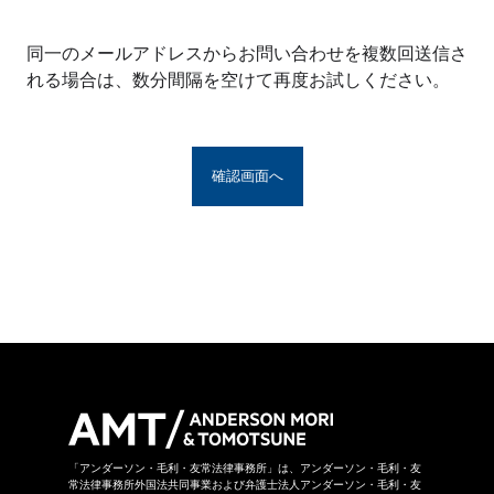
※アンダーソン・毛利・友常法律事務所グルー
プとは、アンダーソン・毛利・友常法律事務所
同一のメールアドレスからお問い合わせを複数回送信さ
の構成者および提携法律事務所をいい、具体的
れる場合は、数分間隔を空けて再度お試しください。
な名称は
こちら
からご覧になれます。
お問い合わせフォームは、第三者のウェブサイ
トに設置されており、当該ウェブサイトにおい
てお問い合わせ内容をご入力いただきます。ま
た、同フォームは外部サーバーを利用した送信
システムを利用しており、当事務所グループが
守秘義務を負う秘密情報には該当しません。ご
送信いただいた情報はSSL暗号化通信により保
護されています。
当事務所グループはお問い合わせの事項につき
まして、当事務所グループの裁量により回答の
諾否を決めさせていただきます。したがいまし
て、お問い合わせに対して回答ができない場合
があります。なお、その場合に理由を申し上げ
ることができない場合があります。
「アンダーソン・毛利・友常法律事務所」は、アンダーソン・毛利・友
常法律事務所外国法共同事業および弁護士法人アンダーソン・毛利・友
当事務所グループは本お問い合わせページから