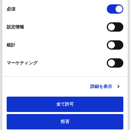
組み合わされ、各サードパーティーによって使用される
同
メールアドレス
*
ことがあります。
必須
意
の
Google Analytics、Google Search Console
選
設定情報
Google Analytics利用規約（
外部サイト
）
択
Googleプライバシーポリシー（
外部サイト
）
連絡先電話番号
*
Marketo
統計
Marketo Engage免責事項/Cookieポリシー（
外部サイト
）
LinkedIn
マーケティング
LinkedIn プライバシーポリシー（
外部サイト
）
HubSpot
会社・団体住所（郵便番号）
HubSpot プライバシーポリシー（
外部サイト
）
詳細を表示
全て許可
会社・団体住所
拒否