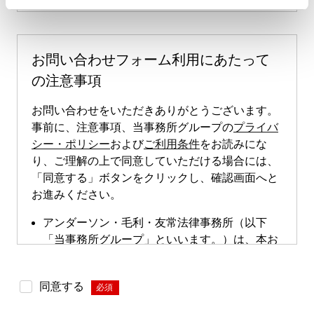
お問い合わせフォーム利用にあたって
の注意事項
お問い合わせをいただきありがとうございます。
事前に、注意事項、当事務所グループの
プライバ
シー・ポリシー
および
ご利用条件
をお読みにな
り、ご理解の上で同意していただける場合には、
「同意する」ボタンをクリックし、確認画面へと
お進みください。
アンダーソン・毛利・友常法律事務所（以下
「当事務所グループ」といいます。）は、本お
問い合わせページによる直接的な案件のご依頼
は受け付けておりません。本お問い合わせペー
同意する
*
ジは、案件依頼に向けたお問い合わせの際にご
利用いただけます。