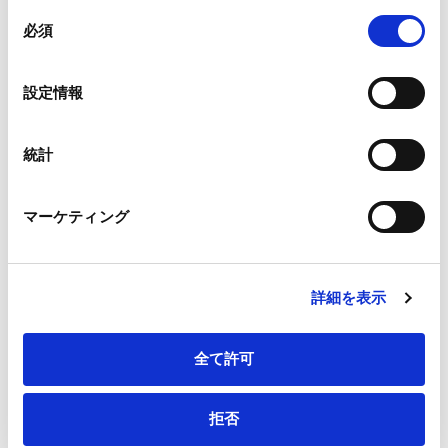
組み合わされ、各サードパーティーによって使用される
同
メールアドレス
*
ことがあります。
必須
意
の
Google Analytics、Google Search Console
選
設定情報
Google Analytics利用規約（
外部サイト
）
択
Googleプライバシーポリシー（
外部サイト
）
連絡先電話番号
*
Marketo
統計
Marketo Engage免責事項/Cookieポリシー（
外部サイト
）
LinkedIn
マーケティング
LinkedIn プライバシーポリシー（
外部サイト
）
HubSpot
会社・団体住所（郵便番号）
HubSpot プライバシーポリシー（
外部サイト
）
詳細を表示
全て許可
会社・団体住所
拒否