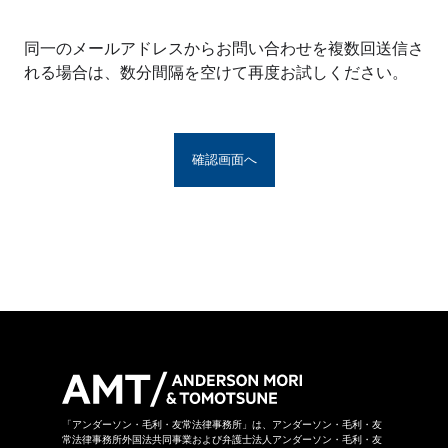
※アンダーソン・毛利・友常法律事務所グルー
プとは、アンダーソン・毛利・友常法律事務所
同一のメールアドレスからお問い合わせを複数回送信さ
の構成者および提携法律事務所をいい、具体的
れる場合は、数分間隔を空けて再度お試しください。
な名称は
こちら
からご覧になれます。
お問い合わせフォームは、第三者のウェブサイ
トに設置されており、当該ウェブサイトにおい
てお問い合わせ内容をご入力いただきます。ま
た、同フォームは外部サーバーを利用した送信
システムを利用しており、当事務所グループが
守秘義務を負う秘密情報には該当しません。ご
送信いただいた情報はSSL暗号化通信により保
護されています。
当事務所グループはお問い合わせの事項につき
まして、当事務所グループの裁量により回答の
諾否を決めさせていただきます。したがいまし
て、お問い合わせに対して回答ができない場合
があります。なお、その場合に理由を申し上げ
ることができない場合があります。
「アンダーソン・毛利・友常法律事務所」は、アンダーソン・毛利・友
常法律事務所外国法共同事業および弁護士法人アンダーソン・毛利・友
当事務所グループは本お問い合わせページから