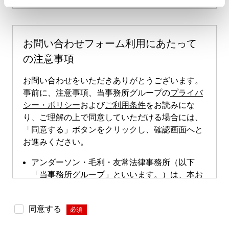
お問い合わせフォーム利用にあたって
の注意事項
お問い合わせをいただきありがとうございます。
事前に、注意事項、当事務所グループの
プライバ
シー・ポリシー
および
ご利用条件
をお読みにな
り、ご理解の上で同意していただける場合には、
「同意する」ボタンをクリックし、確認画面へと
お進みください。
アンダーソン・毛利・友常法律事務所（以下
「当事務所グループ」といいます。）は、本お
問い合わせページによる直接的な案件のご依頼
は受け付けておりません。本お問い合わせペー
同意する
*
ジは、案件依頼に向けたお問い合わせの際にご
利用いただけます。