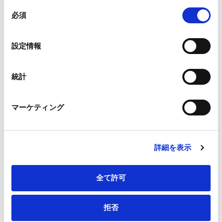
組み合わされ、各サードパーティーによって使用される
同
メールアドレス
*
ことがあります。
必須
意
の
Google Analytics、Google Search Console
選
設定情報
Google Analytics利用規約（
外部サイト
）
択
Googleプライバシーポリシー（
外部サイト
）
連絡先電話番号
*
Marketo
統計
Marketo Engage免責事項/Cookieポリシー（
外部サイト
）
LinkedIn
マーケティング
LinkedIn プライバシーポリシー（
外部サイト
）
HubSpot
会社・団体住所（郵便番号）
HubSpot プライバシーポリシー（
外部サイト
）
詳細を表示
全て許可
会社・団体住所
拒否