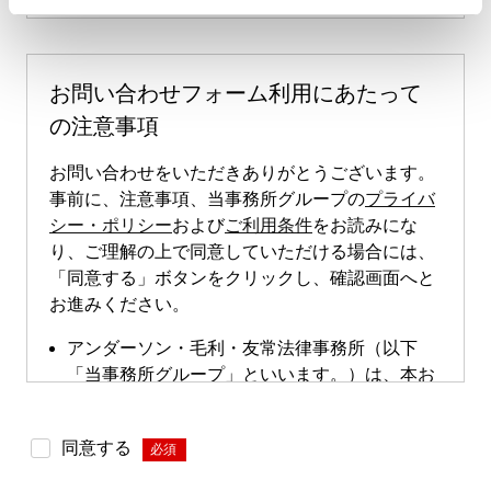
お問い合わせフォーム利用にあたって
の注意事項
お問い合わせをいただきありがとうございます。
事前に、注意事項、当事務所グループの
プライバ
シー・ポリシー
および
ご利用条件
をお読みにな
り、ご理解の上で同意していただける場合には、
「同意する」ボタンをクリックし、確認画面へと
お進みください。
アンダーソン・毛利・友常法律事務所（以下
「当事務所グループ」といいます。）は、本お
問い合わせページによる直接的な案件のご依頼
は受け付けておりません。本お問い合わせペー
同意する
*
ジは、案件依頼に向けたお問い合わせの際にご
利用いただけます。