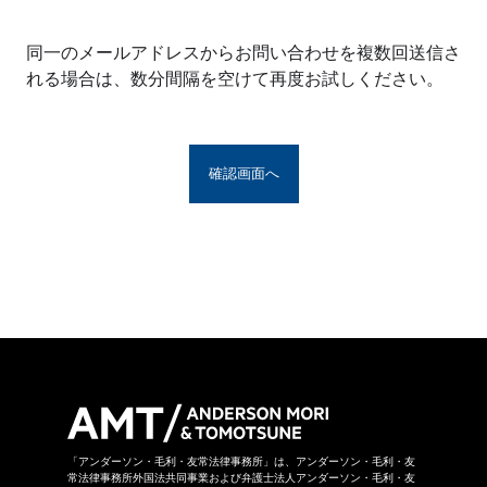
※アンダーソン・毛利・友常法律事務所グルー
プとは、アンダーソン・毛利・友常法律事務所
同一のメールアドレスからお問い合わせを複数回送信さ
の構成者および提携法律事務所をいい、具体的
れる場合は、数分間隔を空けて再度お試しください。
な名称は
こちら
からご覧になれます。
お問い合わせフォームは、第三者のウェブサイ
トに設置されており、当該ウェブサイトにおい
てお問い合わせ内容をご入力いただきます。ま
た、同フォームは外部サーバーを利用した送信
システムを利用しており、当事務所グループが
守秘義務を負う秘密情報には該当しません。ご
送信いただいた情報はSSL暗号化通信により保
護されています。
当事務所グループはお問い合わせの事項につき
まして、当事務所グループの裁量により回答の
諾否を決めさせていただきます。したがいまし
て、お問い合わせに対して回答ができない場合
があります。なお、その場合に理由を申し上げ
ることができない場合があります。
「アンダーソン・毛利・友常法律事務所」は、アンダーソン・毛利・友
常法律事務所外国法共同事業および弁護士法人アンダーソン・毛利・友
当事務所グループは本お問い合わせページから