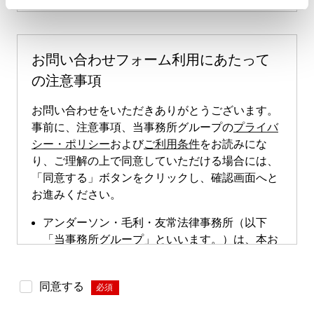
お問い合わせフォーム利用にあたって
の注意事項
お問い合わせをいただきありがとうございます。
事前に、注意事項、当事務所グループの
プライバ
シー・ポリシー
および
ご利用条件
をお読みにな
り、ご理解の上で同意していただける場合には、
「同意する」ボタンをクリックし、確認画面へと
お進みください。
アンダーソン・毛利・友常法律事務所（以下
「当事務所グループ」といいます。）は、本お
問い合わせページによる直接的な案件のご依頼
は受け付けておりません。本お問い合わせペー
同意する
*
ジは、案件依頼に向けたお問い合わせの際にご
利用いただけます。