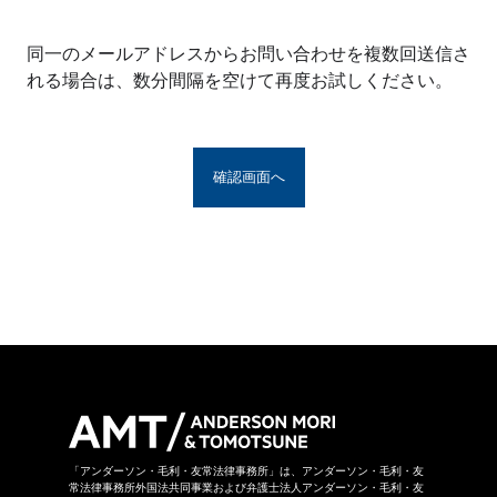
※アンダーソン・毛利・友常法律事務所グルー
プとは、アンダーソン・毛利・友常法律事務所
同一のメールアドレスからお問い合わせを複数回送信さ
の構成者および提携法律事務所をいい、具体的
れる場合は、数分間隔を空けて再度お試しください。
な名称は
こちら
からご覧になれます。
お問い合わせフォームは、第三者のウェブサイ
トに設置されており、当該ウェブサイトにおい
てお問い合わせ内容をご入力いただきます。ま
た、同フォームは外部サーバーを利用した送信
システムを利用しており、当事務所グループが
守秘義務を負う秘密情報には該当しません。ご
送信いただいた情報はSSL暗号化通信により保
護されています。
当事務所グループはお問い合わせの事項につき
まして、当事務所グループの裁量により回答の
諾否を決めさせていただきます。したがいまし
て、お問い合わせに対して回答ができない場合
があります。なお、その場合に理由を申し上げ
ることができない場合があります。
「アンダーソン・毛利・友常法律事務所」は、アンダーソン・毛利・友
常法律事務所外国法共同事業および弁護士法人アンダーソン・毛利・友
当事務所グループは本お問い合わせページから