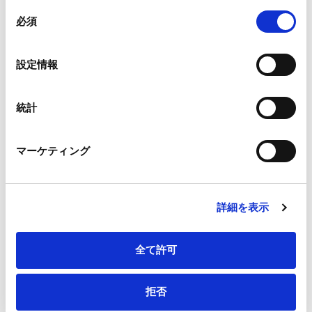
組み合わされ、各サードパーティーによって使用される
同
メールアドレス
*
ことがあります。
必須
意
の
Google Analytics、Google Search Console
選
設定情報
Google Analytics利用規約（
外部サイト
）
択
Googleプライバシーポリシー（
外部サイト
）
連絡先電話番号
*
Marketo
統計
Marketo Engage免責事項/Cookieポリシー（
外部サイト
）
LinkedIn
マーケティング
LinkedIn プライバシーポリシー（
外部サイト
）
HubSpot
会社・団体住所（郵便番号）
HubSpot プライバシーポリシー（
外部サイト
）
詳細を表示
全て許可
会社・団体住所
拒否