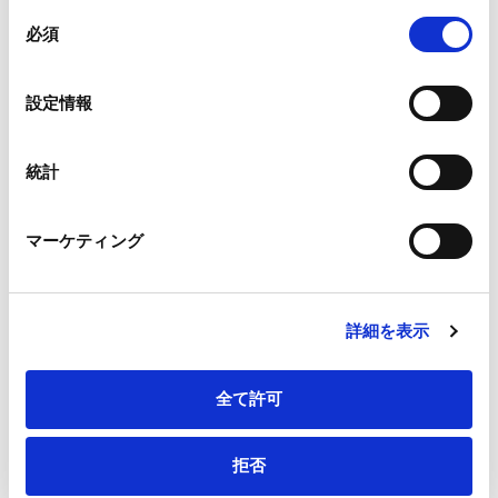
組み合わされ、各サードパーティーによって使用される
同
メールアドレス
*
ことがあります。
必須
意
の
Google Analytics、Google Search Console
選
設定情報
Google Analytics利用規約（
外部サイト
）
択
Googleプライバシーポリシー（
外部サイト
）
連絡先電話番号
*
Marketo
統計
Marketo Engage免責事項/Cookieポリシー（
外部サイト
）
LinkedIn
マーケティング
LinkedIn プライバシーポリシー（
外部サイト
）
HubSpot
会社・団体住所（郵便番号）
HubSpot プライバシーポリシー（
外部サイト
）
詳細を表示
全て許可
会社・団体住所
拒否