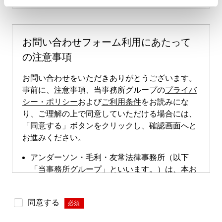
お問い合わせフォーム利用にあたって
の注意事項
お問い合わせをいただきありがとうございます。
事前に、注意事項、当事務所グループの
プライバ
シー・ポリシー
および
ご利用条件
をお読みにな
り、ご理解の上で同意していただける場合には、
「同意する」ボタンをクリックし、確認画面へと
お進みください。
アンダーソン・毛利・友常法律事務所（以下
「当事務所グループ」といいます。）は、本お
問い合わせページによる直接的な案件のご依頼
は受け付けておりません。本お問い合わせペー
同意する
*
ジは、案件依頼に向けたお問い合わせの際にご
利用いただけます。