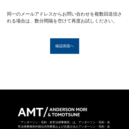
※アンダーソン・毛利・友常法律事務所グルー
プとは、アンダーソン・毛利・友常法律事務所
同一のメールアドレスからお問い合わせを複数回送信さ
の構成者および提携法律事務所をいい、具体的
れる場合は、数分間隔を空けて再度お試しください。
な名称は
こちら
からご覧になれます。
お問い合わせフォームは、第三者のウェブサイ
トに設置されており、当該ウェブサイトにおい
てお問い合わせ内容をご入力いただきます。ま
た、同フォームは外部サーバーを利用した送信
システムを利用しており、当事務所グループが
守秘義務を負う秘密情報には該当しません。ご
送信いただいた情報はSSL暗号化通信により保
護されています。
当事務所グループはお問い合わせの事項につき
まして、当事務所グループの裁量により回答の
諾否を決めさせていただきます。したがいまし
て、お問い合わせに対して回答ができない場合
があります。なお、その場合に理由を申し上げ
ることができない場合があります。
「アンダーソン・毛利・友常法律事務所」は、アンダーソン・毛利・友
常法律事務所外国法共同事業および弁護士法人アンダーソン・毛利・友
当事務所グループは本お問い合わせページから