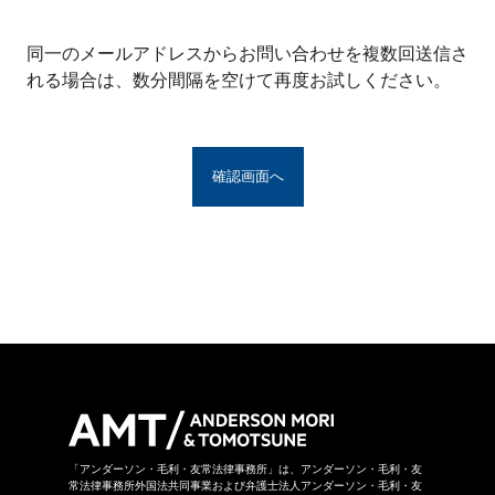
※アンダーソン・毛利・友常法律事務所グルー
プとは、アンダーソン・毛利・友常法律事務所
同一のメールアドレスからお問い合わせを複数回送信さ
の構成者および提携法律事務所をいい、具体的
れる場合は、数分間隔を空けて再度お試しください。
な名称は
こちら
からご覧になれます。
お問い合わせフォームは、第三者のウェブサイ
トに設置されており、当該ウェブサイトにおい
てお問い合わせ内容をご入力いただきます。ま
た、同フォームは外部サーバーを利用した送信
システムを利用しており、当事務所グループが
守秘義務を負う秘密情報には該当しません。ご
送信いただいた情報はSSL暗号化通信により保
護されています。
当事務所グループはお問い合わせの事項につき
まして、当事務所グループの裁量により回答の
諾否を決めさせていただきます。したがいまし
て、お問い合わせに対して回答ができない場合
があります。なお、その場合に理由を申し上げ
ることができない場合があります。
「アンダーソン・毛利・友常法律事務所」は、アンダーソン・毛利・友
常法律事務所外国法共同事業および弁護士法人アンダーソン・毛利・友
当事務所グループは本お問い合わせページから