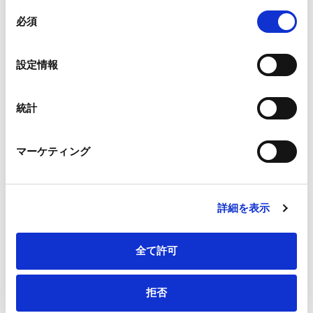
組み合わされ、各サードパーティーによって使用される
同
メールアドレス
*
ことがあります。
必須
意
の
Google Analytics、Google Search Console
選
設定情報
Google Analytics利用規約（
外部サイト
）
択
Googleプライバシーポリシー（
外部サイト
）
連絡先電話番号
*
Marketo
統計
Marketo Engage免責事項/Cookieポリシー（
外部サイト
）
LinkedIn
マーケティング
LinkedIn プライバシーポリシー（
外部サイト
）
HubSpot
会社・団体住所（郵便番号）
HubSpot プライバシーポリシー（
外部サイト
）
詳細を表示
全て許可
会社・団体住所
拒否