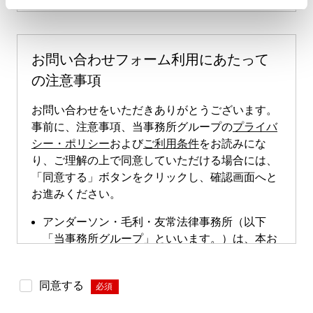
お問い合わせフォーム利用にあたって
の注意事項
お問い合わせをいただきありがとうございます。
事前に、注意事項、当事務所グループの
プライバ
シー・ポリシー
および
ご利用条件
をお読みにな
り、ご理解の上で同意していただける場合には、
「同意する」ボタンをクリックし、確認画面へと
お進みください。
アンダーソン・毛利・友常法律事務所（以下
「当事務所グループ」といいます。）は、本お
問い合わせページによる直接的な案件のご依頼
は受け付けておりません。本お問い合わせペー
同意する
*
ジは、案件依頼に向けたお問い合わせの際にご
利用いただけます。