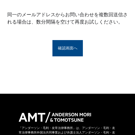
※アンダーソン・毛利・友常法律事務所グルー
プとは、アンダーソン・毛利・友常法律事務所
同一のメールアドレスからお問い合わせを複数回送信さ
の構成者および提携法律事務所をいい、具体的
れる場合は、数分間隔を空けて再度お試しください。
な名称は
こちら
からご覧になれます。
お問い合わせフォームは、第三者のウェブサイ
トに設置されており、当該ウェブサイトにおい
てお問い合わせ内容をご入力いただきます。ま
た、同フォームは外部サーバーを利用した送信
システムを利用しており、当事務所グループが
守秘義務を負う秘密情報には該当しません。ご
送信いただいた情報はSSL暗号化通信により保
護されています。
当事務所グループはお問い合わせの事項につき
まして、当事務所グループの裁量により回答の
諾否を決めさせていただきます。したがいまし
て、お問い合わせに対して回答ができない場合
があります。なお、その場合に理由を申し上げ
ることができない場合があります。
「アンダーソン・毛利・友常法律事務所」は、アンダーソン・毛利・友
常法律事務所外国法共同事業および弁護士法人アンダーソン・毛利・友
当事務所グループは本お問い合わせページから