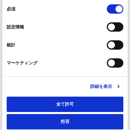
組み合わされ、各サードパーティーによって使用される
同
メールアドレス
*
ことがあります。
必須
意
の
Google Analytics、Google Search Console
選
設定情報
Google Analytics利用規約（
外部サイト
）
択
Googleプライバシーポリシー（
外部サイト
）
連絡先電話番号
*
Marketo
統計
Marketo Engage免責事項/Cookieポリシー（
外部サイト
）
LinkedIn
マーケティング
LinkedIn プライバシーポリシー（
外部サイト
）
HubSpot
会社・団体住所（郵便番号）
HubSpot プライバシーポリシー（
外部サイト
）
詳細を表示
全て許可
会社・団体住所
拒否