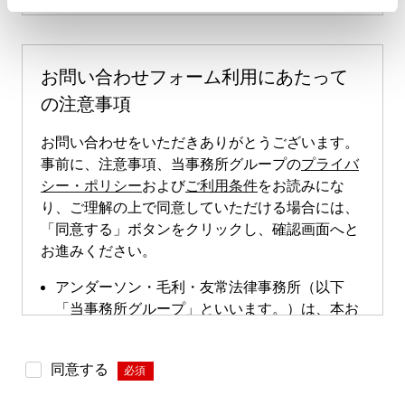
お問い合わせフォーム利用にあたって
の注意事項
お問い合わせをいただきありがとうございます。
事前に、注意事項、当事務所グループの
プライバ
シー・ポリシー
および
ご利用条件
をお読みにな
り、ご理解の上で同意していただける場合には、
「同意する」ボタンをクリックし、確認画面へと
お進みください。
アンダーソン・毛利・友常法律事務所（以下
「当事務所グループ」といいます。）は、本お
問い合わせページによる直接的な案件のご依頼
は受け付けておりません。本お問い合わせペー
同意する
*
ジは、案件依頼に向けたお問い合わせの際にご
利用いただけます。