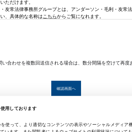
用いただけます。
利・友常法律事務所グループとは、アンダーソン・毛利・友常
いい、具体的な名称は
こちら
からご覧になれます。
ムは、第三者のウェブサイトに設置されており、当該ウェブサ
だきます。また、同フォームは外部サーバーを利用した送信シ
秘義務を負う秘密情報には該当しません。ご送信いただいた情
す。
お問い合わせの事項につきまして、当事務所グループの裁量に
したがいまして、お問い合わせに対して回答ができない場合が
問い合わせを複数回送信される場合は、数分間隔を空けて再度
ることができない場合があります。
本お問い合わせページからのお問い合わせに対する回答の有無
ん。お問い合わせページの利用により、お問い合わせいただい
務所グループは当該損害につき責任を負いません。
ジによりお問い合わせをいただいた場合、当事務所グループの
たものとみなします。
eを使用しております
、お問い合わせに関連してご提供いただいた個人情報を、当ウ
る利用目的の範囲内で適切に取り扱います。
、本注意事項を事前告知なく変更する可能性があります。
kieを使って、より適切なコンテンツの表示やソーシャルメディア
理システムとしてHubSpot Japan株式会社（外部リンク
っています。また閲覧者によるウェブサイトの利用状況について