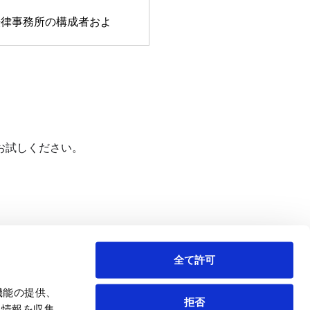
法律事務所の構成者およ
イトにおいてお問い合わ
ステムを利用しており、
報はSSL暗号化通信に
より回答の諾否を決めさ
あります。なお、その場
お試しください。
および内容につきまして
た方に何らかの損害が生
プライバシー・ポリシー
ェブサイトの
プライバシ
全て許可
機能の提供、
拒否
）のフォームを採用してお
も情報を収集