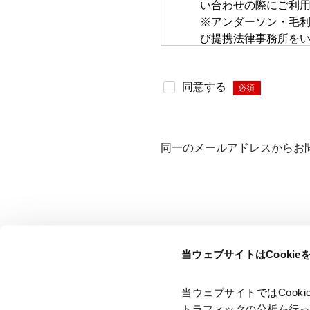
い合わせの際にご利
※アンダーソン・毛
び提携法律事務所を
お問い合わせフォー
せ内容をご入力いた
同意する
*
当事務所グループが守
より保護されていま
当事務所グループは
せていただきます。
同一のメールアドレスからお
合に理由を申し上げ
当事務所グループは
法的責任を負いませ
じた場合でも、当事
本お問い合わせペー
に同意していただい
当ウェブサイトはCooki
当事務所グループは
ー・ポリシー
に定め
当事務所グループは
当ウェブサイトではCoo
本サービスでは、情報管
トラフィックの分析を行