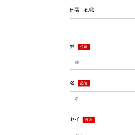
部署・役職
姓
*
名
*
セイ
*