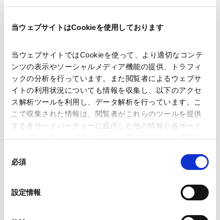
当ウェブサイトはCookieを使用しております
氏名（セイ）
*
当ウェブサイトではCookieを使って、より適切なコンテ
ンツの表示やソーシャルメディア機能の提供、トラフィ
ックの分析を行っています。また閲覧者によるウェブサ
イトの利用状況についても情報を収集し、以下のアクセ
氏名（メイ）
*
ス解析ツールを利用し、データ解析を行っています。こ
こで収集された情報は、閲覧者がこれらのツールを提供
する各サードパーティーに提供した他の情報や各サード
パーティーのサービスを使用した際に収集された情報と
組み合わされ、各サードパーティーによって使用される
同
メールアドレス
*
ことがあります。
必須
意
の
Google Analytics、Google Search Console
選
設定情報
Google Analytics利用規約（
外部サイト
）
択
Googleプライバシーポリシー（
外部サイト
）
連絡先電話番号
*
Marketo