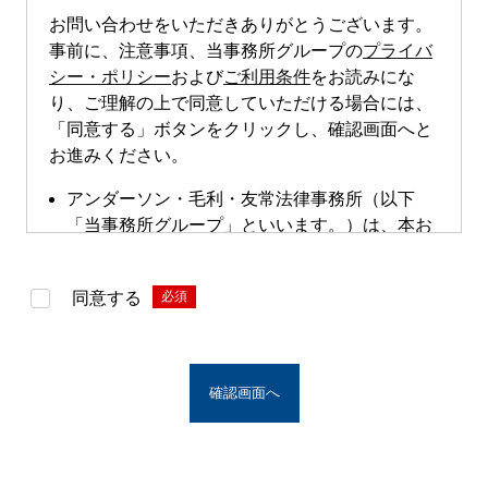
お問い合わせをいただきありがとうございます。
事前に、注意事項、当事務所グループの
プライバ
シー・ポリシー
および
ご利用条件
をお読みにな
り、ご理解の上で同意していただける場合には、
「同意する」ボタンをクリックし、確認画面へと
お進みください。
アンダーソン・毛利・友常法律事務所（以下
「当事務所グループ」といいます。）は、本お
問い合わせページによる直接的な案件のご依頼
は受け付けておりません。本お問い合わせペー
同意する
*
ジは、案件依頼に向けたお問い合わせの際にご
利用いただけます。
※アンダーソン・毛利・友常法律事務所グルー
プとは、アンダーソン・毛利・友常法律事務所
の構成者および提携法律事務所をいい、具体的
な名称は
こちら
からご覧になれます。
お問い合わせフォームは、第三者のウェブサイ
トに設置されており、当該ウェブサイトにおい