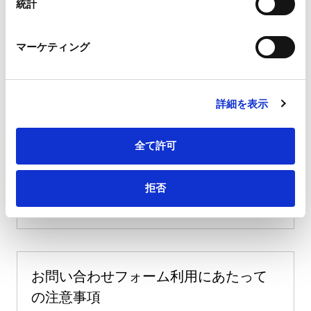
統計
Marketo Engage免責事項/Cookieポリシー（
外部サイト
）
LinkedIn
マーケティング
LinkedIn プライバシーポリシー（
外部サイト
）
HubSpot
HubSpot プライバシーポリシー（
外部サイト
）
会社・団体住所（郵便番号）
詳細を表示
全て許可
会社・団体住所
拒否
お問い合わせフォーム利用にあたって
の注意事項